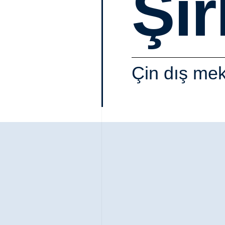
Şir
Çin dış mek