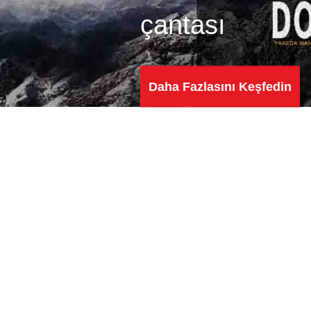
çantası
Çanta
Daha Fazlasını Keşfedin