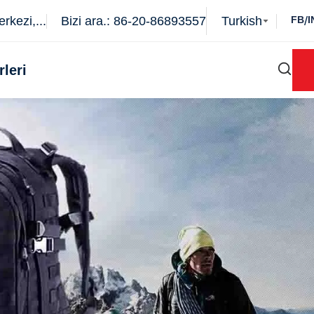
kezi,...
Bizi ara.: 86-20-86893557
Turkish
FB
/
I
rleri