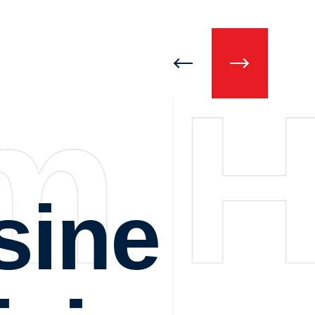
im 
sine