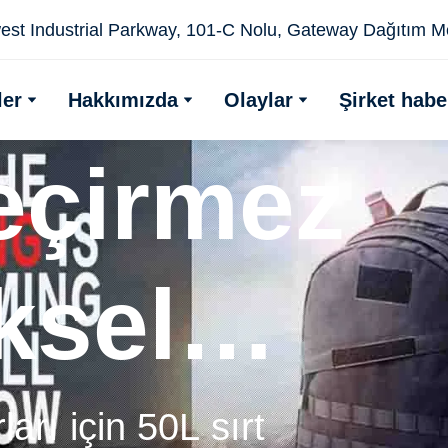
st Industrial Parkway, 101-C Nolu, Gateway Dağıtım Mer
ler
Hakkımızda
Olaylar
Şirket habe
eçirmez
ksel
ırt
arı için 50L sırt