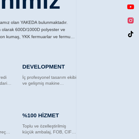
ihimiz
kamız olan YAKEDA bulunmaktadır.
n olarak 600D/1000D polyester ve
lon kumaş, YKK fermuarlar ve fermuar
ır. Ayrıca müşterilerden farklı özellikler
syonel bilgi birikimiyle, müşterilere
ı sıra satış sonrası hizmet de
DEVELOPMENT
redi
İç profesyonel tasarım ekibi
makinelerimiz ve yetenekli
darikçi
ve gelişmiş makine
aktadır. Kaliteyi sağlamak için bir
mesi.
atölyesi. İhtiyacınız olan
iz var. Gelen malzemeyi kontrol ediyor,
ürünleri geliştirmek için
mamulleri kontrol ediyor ve bitmiş
işbirliği yapabiliriz.
öre
%100 HİZMET
terinin logosunu ürünlere koyabiliriz.
i memnuniyetle karşılıyoruz.
Toplu ve özelleştirilmiş
üreç
küçük ambalaj, FOB, CIF,
DDU ve DDP. Tüm