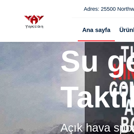
Adres: 25500 Northwe
Ana sayfa
Ürün
Su g
Takti
Tur S
Açık hava sporl