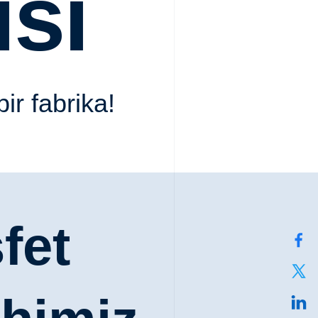
isi
bir fabrika!
fet