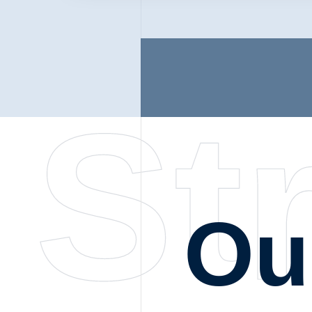
St
Ou