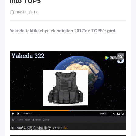
into TOP5
June 06, 2017
Yakeda taktiksel yelek satışları 2017'de TOP5'e girdi