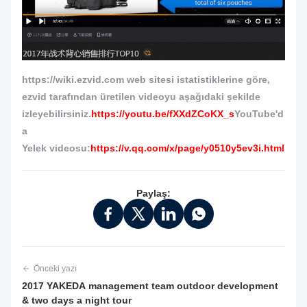
https://wiki.ezvid.com web sitesi istatistiklerine göre,
ezvid tarafından üretilen videoyu aşağıdaki şekilde
izleyebilirsiniz.
https://youtu.be/fXXdZCoKX_s
YouTube'd
a
Yelek videosu:
https://v.qq.com/x/page/y0510y5ev3i.html
Paylaş:
Önceki yazı
2017 YAKEDA management team outdoor development
& two days a night tour