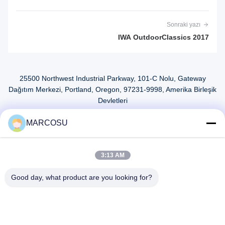
Sonraki yazı
IWA OutdoorClassics 2017
25500 Northwest Industrial Parkway, 101-C Nolu, Gateway
Dağıtım Merkezi, Portland, Oregon, 97231-9998, Amerika Birleşik
Devletleri
tele:
0086-20-86893557
MARCOSU
E-posta:
yakeda888@163.com
3:13 AM
Good day, what product are you looking for?
Ana sayfa
Ürünler
Hakkımızda
Fabrika turu
Kalite kontrol
Haberler
Tüm servis talepleri
Blog
Bize ulaşın