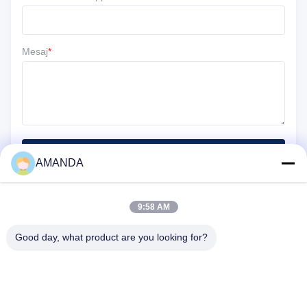
Mesaj
*
Gönder
AMANDA
9:58 AM
Good day, what product are you looking for?
25500 Northwest Industrial Parkway, 101-C Nolu, Gateway
Dağıtım Merkezi, Portland, Oregon, 97231-9998, Amerika Birleşik
Devletleri
tele:
86-20-86893557