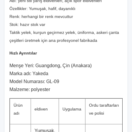
Adı: yeni stil yarış eldivenleri, açık spor eldivenleri
Özellikler: Yumuşak, hafif, dayanıklı
Renk: herhangi bir renk mevcuttur
Stok: hazır stok var
Taktik yelek, kurşun geçirmez yelek, üniforma, askeri çanta
çeşitleri üretmek için ana profesyonel fabrikada
Hızlı Ayrıntılar
Menşe Yeri: Guangdong, Çin (Anakara)
Marka adı: Yakeda
Model Numarası: GL-09
Malzeme: polyester
Ürün
Ordu taraftarları
eldiven
Uygulama
adı
ve polisi
Yumuşak,